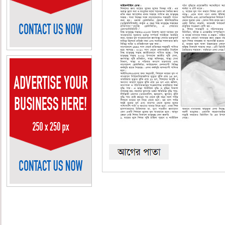
৩য় পাতা
৪র্থ পাতা